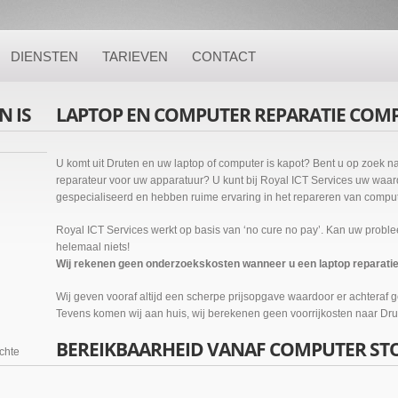
DIENSTEN
TARIEVEN
CONTACT
 IS
LAPTOP EN COMPUTER REPARATIE COM
U komt uit Druten en uw laptop of computer is kapot? Bent u op zoek 
reparateur voor uw apparatuur? U kunt bij Royal ICT Services uw waard
gespecialiseerd en hebben ruime ervaring in het repareren van compute
Royal ICT Services werkt op basis van ‘no cure no pay’. Kan uw probl
helemaal niets!
Wij rekenen geen onderzoekskosten wanneer u een laptop reparatie b
Wij geven vooraf altijd een scherpe prijsopgave waardoor er achteraf 
Tevens komen wij aan huis, wij berekenen geen voorrijkosten naar Dru
BEREIKBAARHEID VANAF COMPUTER ST
ichte