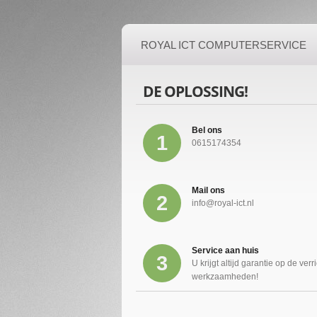
ROYAL ICT COMPUTERSERVICE
DE OPLOSSING!
Bel ons
1
0615174354
Mail ons
2
info@royal-ict.nl
Service aan huis
3
U krijgt altijd garantie op de verr
werkzaamheden!