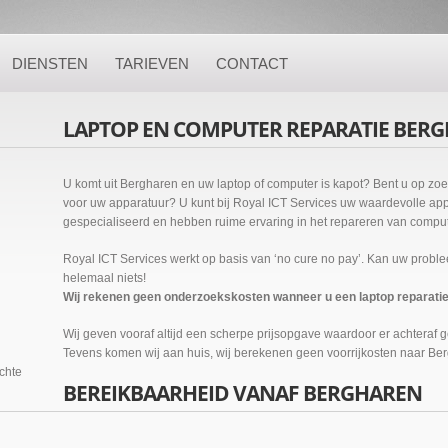
DIENSTEN
TARIEVEN
CONTACT
LAPTOP EN COMPUTER REPARATIE BER
U komt uit Bergharen en uw laptop of computer is kapot? Bent u op zo
voor uw apparatuur? U kunt bij Royal ICT Services uw waardevolle appa
gespecialiseerd en hebben ruime ervaring in het repareren van compute
Royal ICT Services werkt op basis van ‘no cure no pay’. Kan uw probl
helemaal niets!
Wij rekenen geen onderzoekskosten wanneer u een laptop reparatie b
Wij geven vooraf altijd een scherpe prijsopgave waardoor er achteraf 
Tevens komen wij aan huis, wij berekenen geen voorrijkosten naar Be
ichte
BEREIKBAARHEID VANAF BERGHAREN