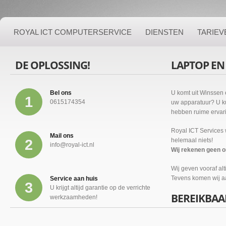
ROYAL ICT COMPUTERSERVICE
DIENSTEN
TARIEV
DE OPLOSSING!
LAPTOP EN
Bel ons
U komt uit Winssen 
1
0615174354
uw apparatuur? U ku
hebben ruime ervari
Royal ICT Services 
Mail ons
2
helemaal niets!
info@royal-ict.nl
Wij rekenen geen o
Wij geven vooraf al
Tevens komen wij aa
Service aan huis
3
U krijgt altijd garantie op de verrichte
BEREIKBAA
werkzaamheden!