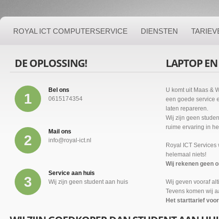
ROYAL ICT COMPUTERSERVICE
DIENSTEN
TARIEV
DE OPLOSSING!
LAPTOP EN
Bel ons
U komt uit Maas & W
1
0615174354
een goede service e
laten repareren.
Wij zijn geen studen
ruime ervaring in h
Mail ons
2
info@royal-ict.nl
Royal ICT Services 
helemaal niets!
Wij rekenen geen o
Service aan huis
3
Wij zijn geen student aan huis
Wij geven vooraf al
Tevens komen wij a
Het starttarief voo