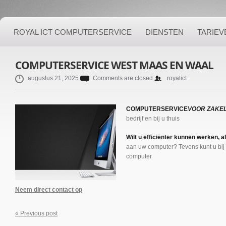
ROYAL ICT COMPUTERSERVICE
DIENSTEN
TARIEV
COMPUTERSERVICE WEST MAAS EN WAAL
augustus 21, 2025
Comments are closed
royalict
COMPUTERSERVICE
VOOR ZAKEL
bedrijf en bij u thuis
Wilt u efficiënter kunnen werken, 
aan uw computer? Tevens kunt u bij
computer
Neem direct contact op
« Previous post